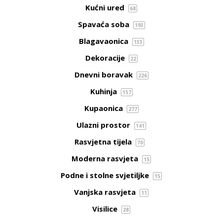
Kućni ured
68
Spavaća soba
193
Blagavaonica
133
Dekoracije
22
Dnevni boravak
226
Kuhinja
157
Kupaonica
277
Ulazni prostor
141
Rasvjetna tijela
70
Moderna rasvjeta
15
Podne i stolne svjetiljke
15
Vanjska rasvjeta
11
Visilice
28