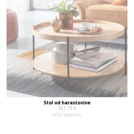
Stol od harastovine
351,19
€
(PDV uključen)