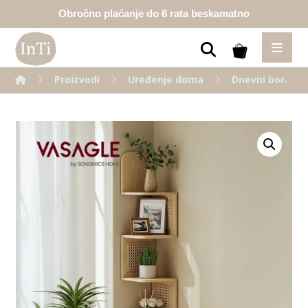
Obročno plaćanje do 6 rata beskamatno
Proizvodi
Uređenje doma
Dnevni borava
Enlarge the image