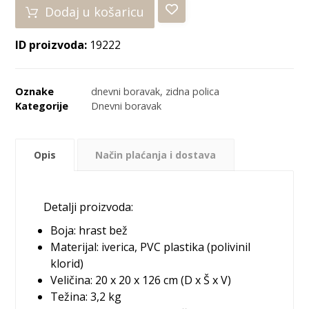
Dodaj u košaricu
ID proizvoda:
19222
Oznake
dnevni boravak
,
zidna polica
Kategorije
Dnevni boravak
Opis
Način plaćanja i dostava
Detalji proizvoda:
Boja: hrast bež
Materijal: iverica, PVC plastika (polivinil
klorid)
Veličina: 20 x 20 x 126 cm (D x Š x V)
Težina: 3,2 kg