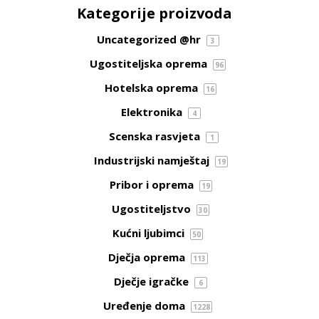
Kategorije proizvoda
Uncategorized @hr
3
Ugostiteljska oprema
96
Hotelska oprema
16
Elektronika
4
Scenska rasvjeta
1
Industrijski namještaj
19
Pribor i oprema
19
Ugostiteljstvo
30
Kućni ljubimci
50
Dječja oprema
113
Dječje igračke
6
Uređenje doma
1228