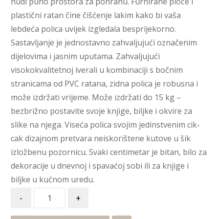
nudi puno prostora za pohranu. Furnirane ploče i
plastični ratan čine čišćenje lakim kako bi vaša
lebdeća polica uvijek izgledala besprijekorno.
Sastavljanje je jednostavno zahvaljujući označenim
dijelovima i jasnim uputama. Zahvaljujući
visokokvalitetnoj iverali u kombinaciji s bočnim
stranicama od PVC ratana, zidna polica je robusna i
može izdržati vrijeme. Može izdržati do 15 kg –
bezbrižno postavite svoje knjige, biljke i okvire za
slike na njega. Viseća polica svojim jedinstvenim cik-
cak dizajnom pretvara neiskorištene kutove u šik
izložbenu pozornicu. Svaki centimetar je bitan, bilo za
dekoracije u dnevnoj i spavaćoj sobi ili za knjige i
biljke u kućnom uredu.
-
+