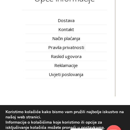
Dostava
Kontakt
Način plaćanja
Pravila privatnosti
Raskid ugovora
Reklamacije
Uvjeti poslovanja
Koristimo kolačiće kako bismo vam pružili najbolje iskustvo na
Inti trgovina © 2020.
Izrada web shopa:
kT dizajn
našoj web stranici.
Informacije o kolačićima koje koristimo ili opcije za
Bosnian
(
Bosanski
)
Hrvatski
isključivanje kolačića možete pronaći u
postavkama
.