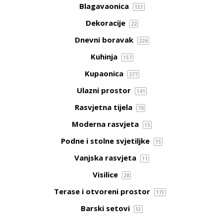
Blagavaonica
133
Dekoracije
22
Dnevni boravak
226
Kuhinja
157
Kupaonica
277
Ulazni prostor
141
Rasvjetna tijela
70
Moderna rasvjeta
15
Podne i stolne svjetiljke
15
Vanjska rasvjeta
11
Visilice
28
Terase i otvoreni prostor
173
Barski setovi
53