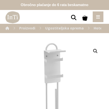
Obročno plaćanje do 6 rata beskamatno
Proizvodi
Ugostiteljska oprema
Hotelsk
Enlarge the image