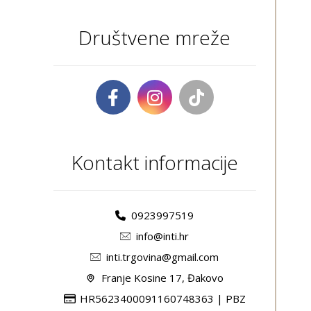
Društvene mreže
Kontakt informacije
0923997519
info@inti.hr
inti.trgovina@gmail.com
Franje Kosine 17, Đakovo
HR5623400091160748363 | PBZ