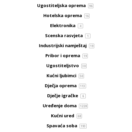
Ugostiteljska oprema
96
Hotelska oprema
16
Elektronika
4
Scenska rasvjeta
1
Industrijski namještaj
19
Pribor i oprema
19
Ugostiteljstvo
30
Kućni ljubimci
50
Dječja oprema
113
Dječje igračke
6
Uređenje doma
1228
Kućni ured
68
Spavaća soba
193