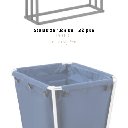
Stalak za ručnike – 3 šipke
150,00
€
(PDV uključen)