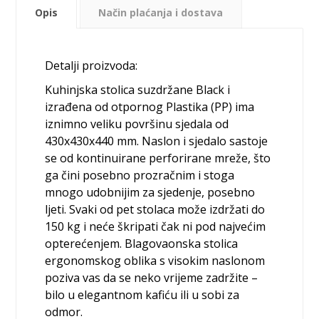
Opis
Način plaćanja i dostava
Detalji proizvoda:
Kuhinjska stolica suzdržane Black i
izrađena od otpornog Plastika (PP) ima
iznimno veliku površinu sjedala od
430x430x440 mm. Naslon i sjedalo sastoje
se od kontinuirane perforirane mreže, što
ga čini posebno prozračnim i stoga
mnogo udobnijim za sjedenje, posebno
ljeti. Svaki od pet stolaca može izdržati do
150 kg i neće škripati čak ni pod najvećim
opterećenjem. Blagovaonska stolica
ergonomskog oblika s visokim naslonom
poziva vas da se neko vrijeme zadržite –
bilo u elegantnom kafiću ili u sobi za
odmor.