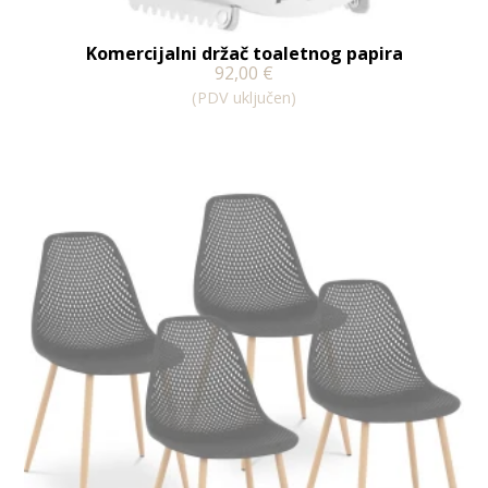
Komercijalni držač toaletnog papira
92,00
€
(PDV uključen)