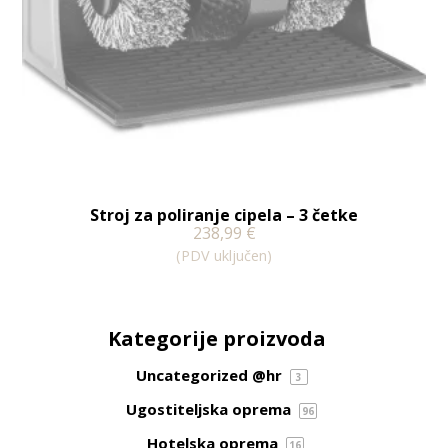
Stroj za poliranje cipela – 3 četke
238,99
€
(PDV uključen)
Kategorije proizvoda
Uncategorized @hr
3
Ugostiteljska oprema
96
Hotelska oprema
16