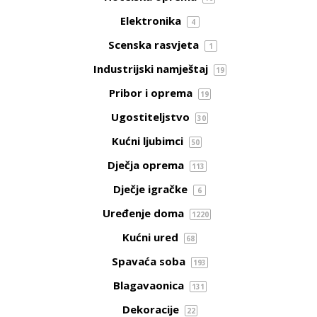
Elektronika
4
Scenska rasvjeta
1
Industrijski namještaj
19
Pribor i oprema
19
Ugostiteljstvo
30
Kućni ljubimci
50
Dječja oprema
113
Dječje igračke
6
Uređenje doma
1220
Kućni ured
68
Spavaća soba
193
Blagavaonica
131
Dekoracije
22