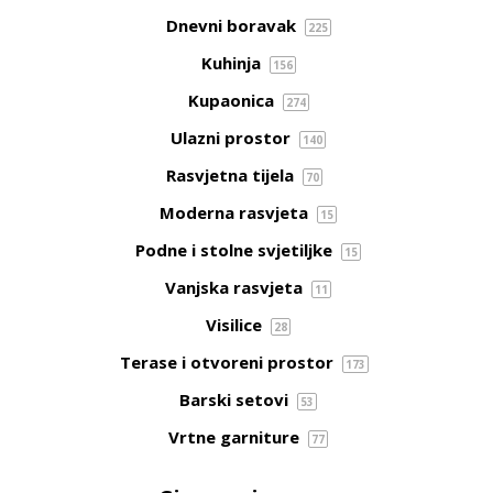
Dnevni boravak
225
Kuhinja
156
Kupaonica
274
Ulazni prostor
140
Rasvjetna tijela
70
Moderna rasvjeta
15
Podne i stolne svjetiljke
15
Vanjska rasvjeta
11
Visilice
28
Terase i otvoreni prostor
173
Barski setovi
53
Vrtne garniture
77