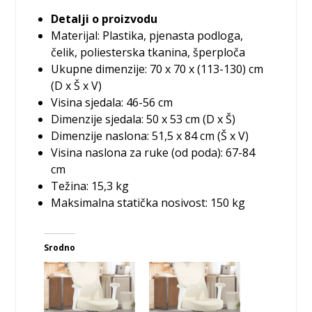
Detalji o proizvodu
Materijal: Plastika, pjenasta podloga,
čelik, poliesterska tkanina, šperploča
Ukupne dimenzije: 70 x 70 x (113-130) cm
(D x Š x V)
Visina sjedala: 46-56 cm
Dimenzije sjedala: 50 x 53 cm (D x Š)
Dimenzije naslona: 51,5 x 84 cm (Š x V)
Visina naslona za ruke (od poda): 67-84
cm
Težina: 15,3 kg
Maksimalna statička nosivost: 150 kg
Srodno