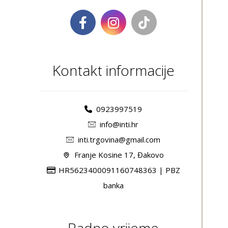
Kontakt informacije
0923997519
info@inti.hr
inti.trgovina@gmail.com
Franje Kosine 17, Đakovo
HR5623400091160748363 | PBZ
banka