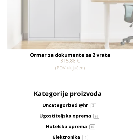
Ormar za dokumente sa 2 vrata
315,88
€
(PDV uključen)
Kategorije proizvoda
Uncategorized @hr
3
Ugostiteljska oprema
96
Hotelska oprema
16
Elektronika
4