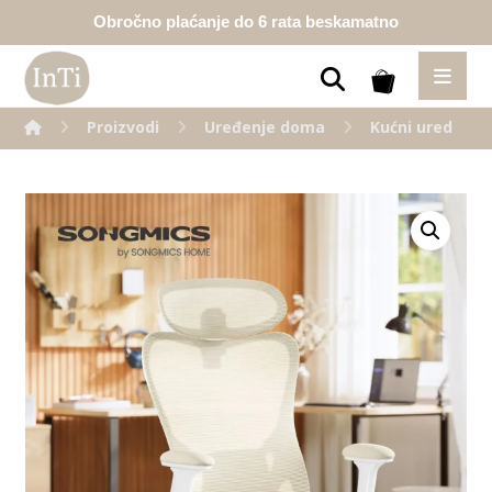
Obročno plaćanje do 6 rata beskamatno
Proizvodi
Uređenje doma
Kućni ured
Enlarge the image