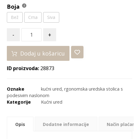
Boja
Bež
Crna
Siva
-
+
Dodaj u košaricu
ID proizvoda:
28873
Oznake
kućni ured
,
rgonomska uredska stolica s
podesivim naslonom
Kategorije
Kućni ured
Opis
Dodatne informacije
Način plaćanja