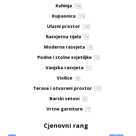
Kuhinja
156
Kupaonica
274
Ulazni prostor
140
Rasvjetna tijela
70
Moderna rasvjeta
15
Podne i stolne svjetiljke
15
Vanjska rasvjeta
11
Visilice
28
Terase i otvoreni prostor
173
Barski setovi
53
Vrtne garniture
77
Cjenovni rang