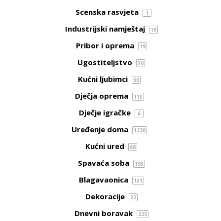
Scenska rasvjeta
1
Industrijski namještaj
19
Pribor i oprema
19
Ugostiteljstvo
30
Kućni ljubimci
50
Dječja oprema
113
Dječje igračke
6
Uređenje doma
1220
Kućni ured
68
Spavaća soba
193
Blagavaonica
131
Dekoracije
22
Dnevni boravak
225