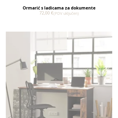
Ormarić s ladicama za dokumente
72,00
€
(PDV uključen)