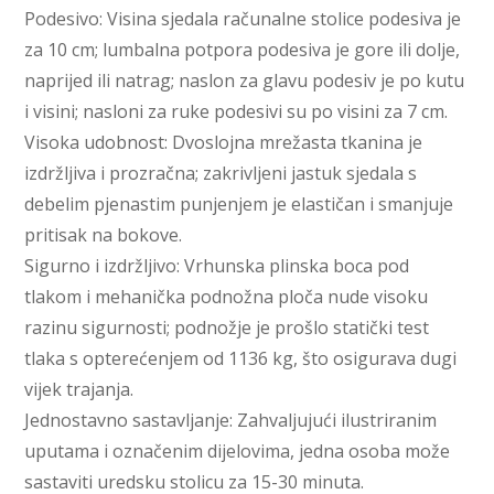
Podesivo: Visina sjedala računalne stolice podesiva je
za 10 cm; lumbalna potpora podesiva je gore ili dolje,
naprijed ili natrag; naslon za glavu podesiv je po kutu
i visini; nasloni za ruke podesivi su po visini za 7 cm.
Visoka udobnost: Dvoslojna mrežasta tkanina je
izdržljiva i prozračna; zakrivljeni jastuk sjedala s
debelim pjenastim punjenjem je elastičan i smanjuje
pritisak na bokove.
Sigurno i izdržljivo: Vrhunska plinska boca pod
tlakom i mehanička podnožna ploča nude visoku
razinu sigurnosti; podnožje je prošlo statički test
tlaka s opterećenjem od 1136 kg, što osigurava dugi
vijek trajanja.
Jednostavno sastavljanje: Zahvaljujući ilustriranim
uputama i označenim dijelovima, jedna osoba može
sastaviti uredsku stolicu za 15-30 minuta.